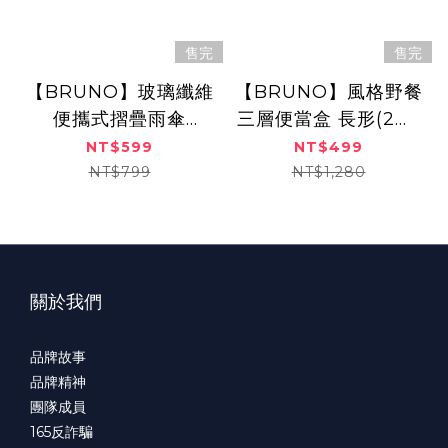
售完
售完
【BRUNO】玻璃纖維
【BRUNO】風格野餐
便攜式摺疊雨傘
三層便當盒 長形(2色)
BOA061
BHK109
NT$599
NT$499
NT$799
NT$1,280
關於我們
品牌故事
品牌精神
團隊成員
165
反詐騙