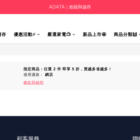
ADATA｜效能與儲存
儲存
優惠活動⚡
嚴選家電📺
新品上市🤩
商品分類🙌
指定商品：任選 2 件 即享 5 折，買越多省越多！
適用通路：
網店
條款與細則
顧客服務
聯