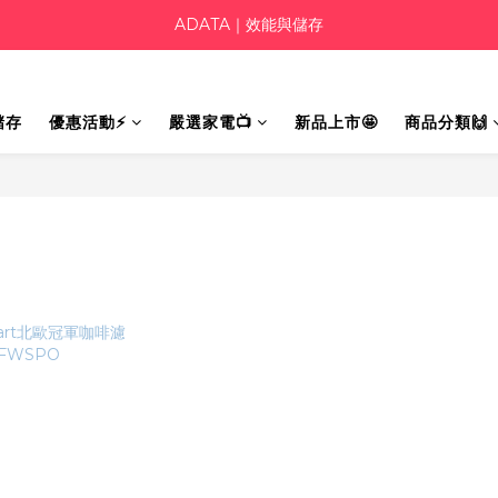
ADATA｜效能與儲存
儲存
優惠活動⚡
嚴選家電📺
新品上市🤩
商品分類🙌