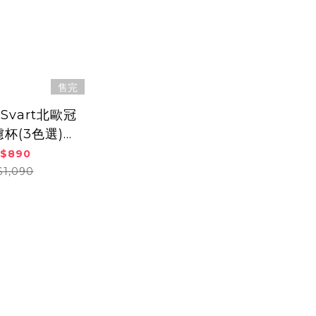
售完
】Svart北歐冠
杯(3色選)
FWSPO
$890
$1,090