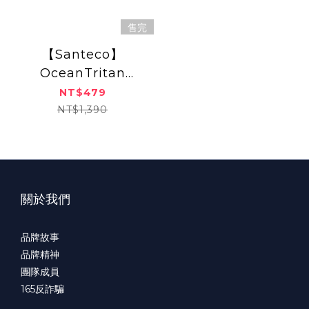
售完
【Santeco】
OceanTritan
590ml雙層冷水瓶
NT$479
NT$1,390
關於我們
品牌故事
品牌精神
團隊成員
165
反詐騙