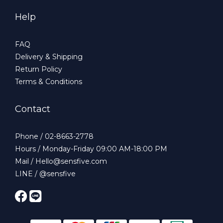
Help
FAQ
Delivery & Shipping
Return Policy
Terms & Conditions
Contact
Phone / 02-8663-2778
Hours / Monday-Friday 09:00 AM-18:00 PM
Mail / Hello@sensfive.com
LINE / @sensfive