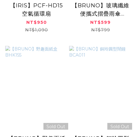
【IRIS】PCF-HD15
【BRUNO】玻璃纖維
空氣循環扇
便攜式摺疊雨傘
BOA061
NT$950
NT$599
NT$1,090
NT$799
Sold Out
Sold Out