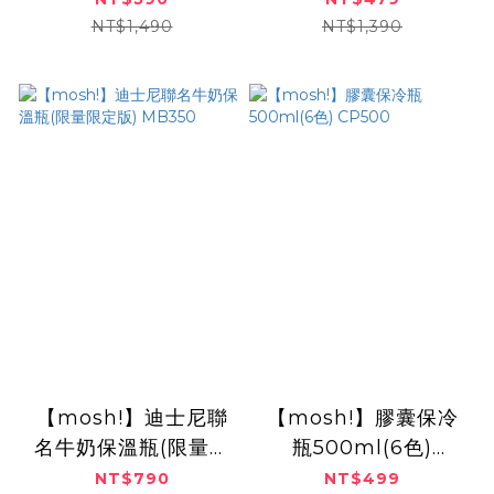
NT$1,490
NT$1,390
【mosh!】迪士尼聯
【mosh!】膠囊保冷
名牛奶保溫瓶(限量限
瓶500ml(6色)
定版) MB350
CP500
NT$790
NT$499