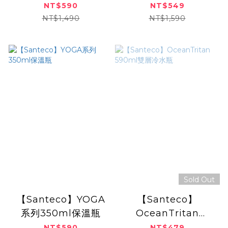
NT$590
NT$549
NT$1,490
NT$1,590
Sold Out
【Santeco】YOGA
【Santeco】
系列350ml保溫瓶
OceanTritan
590ml雙層冷水瓶
NT$590
NT$479