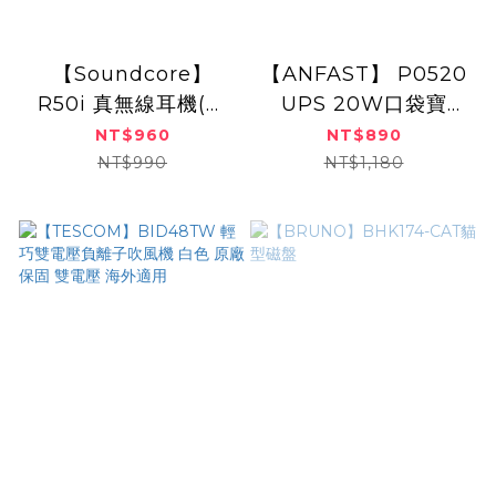
【Soundcore】
【ANFAST】 P0520
R50i 真無線耳機(三
UPS 20W口袋寶
色)
(Type-C)
NT$960
NT$890
(Lightning)
NT$990
NT$1,180