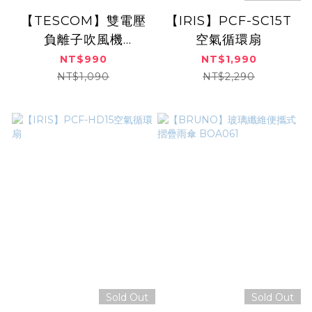
【TESCOM】雙電壓
【IRIS】PCF-SC15T
負離子吹風機
空氣循環扇
BID392TW (優雅白)
NT$990
NT$1,990
原廠公司貨
NT$1,090
NT$2,290
Sold Out
Sold Out