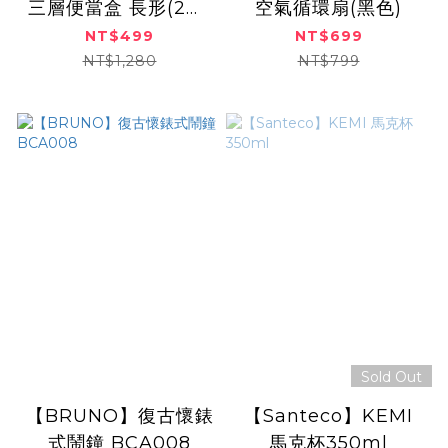
三層便當盒 長形(2色)
空氣循環扇(黑色)
BHK109
NT$499
NT$699
NT$1,280
NT$799
Sold Out
【BRUNO】復古懷錶
【Santeco】KEMI
式鬧鐘 BCA008
馬克杯350ml