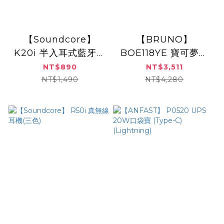
【Soundcore】
【BRUNO】
K20i 半入耳式藍牙耳
BOE118YE 寶可夢多
機
功能電烤盤
NT$890
NT$3,511
NT$1,490
NT$4,280