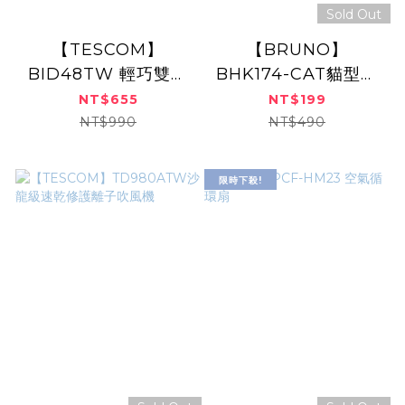
Sold Out
【TESCOM】
【BRUNO】
BID48TW 輕巧雙電
BHK174-CAT貓型磁
壓負離子吹風機 白色
盤
NT$655
NT$199
原廠保固 雙電壓 海外
NT$990
NT$490
適用
限時下殺!