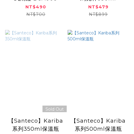
NT$490
NT$479
NT$700
NT$899
Sold Out
【Santeco】Kariba
【Santeco】Kariba
系列350ml保溫瓶
系列500ml保溫瓶