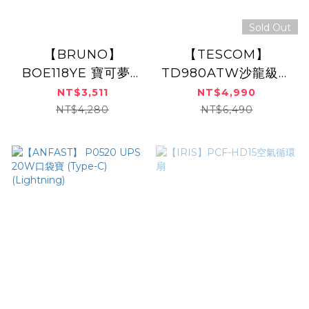
Sold Out
【BRUNO】
【TESCOM】
BOE118YE 寶可夢多
TD980ATW沙龍級速
功能電烤盤
乾修護離子吹風機
NT$3,511
NT$4,990
NT$4,280
NT$6,490