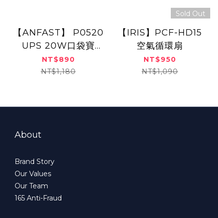
Sold Out
【ANFAST】 P0520
【IRIS】PCF-HD15
UPS 20W口袋寶
空氣循環扇
(Type-C)
NT$890
NT$950
(Lightning)
NT$1,180
NT$1,090
About
Brand Story
Our Values
Our Team
165 Anti-Fraud