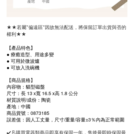
★★若屬"偏遠區"因故無法配送，將保留訂單出貨與否的
權利★★
【產品特色】
● 療癒造型、用途多變
● 可用於微波爐
● 可放入洗碗機
【商品規格】
內容物：貓型磁盤
尺寸：長 13 x寬 16.5 x高 1.8 公分
材質說明/成份：陶瓷
產地：中國
商品貨號：0873185
誤差值：因人工丈量，尺寸/重量/容量±3％內為正常範圍
✔️
凡購買電器類商品即享有保固一年，售後最即時保固最