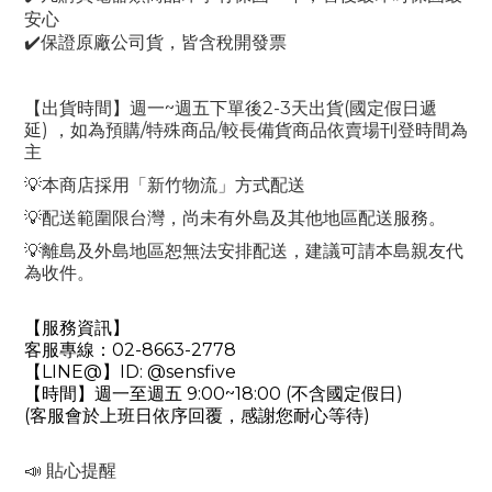
安心
✔️
保證原廠公司貨，皆含稅開發票
~
2-3
(
【出貨時間】週一
週五下單後
天出貨
國定假日遞
)
/
/
延
，如為預購
特殊商品
較長備貨商品依賣場刊登時間為
主
💡
本商店採用「新竹物流」方式配送
💡
配送範圍限台灣，尚未有外島及其他地區配送服務。
💡
離島及外島地區恕無法安排配送，建議可請本島親友代
為收件。
【服務資訊】
02-8663-2778
客服專線：
LINE@
ID: @sensfive
【
】
9:00~18:00 (
)
【時間】週一至週五
不含國定假日
(
)
客服會於上班日依序回覆，感謝您耐心等待
📣
貼心提醒