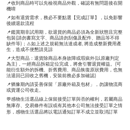
📌
收到商品時可以先檢視商品外觀，確認有無問題後在開
機唷
📌
如有退貨需求，務必不要點選【完成訂單】，以免影響
後續退款流程
📌
鑑賞期非試用期，欲退貨的商品必須為全新狀態且完整
(
包裝
請勿書寫文字、商品請勿刮傷及配件、贈品等不得
)
,
缺件等
；
⚠️
如上述之規範無法達成者
將造成整新費用產
生，造成不便懇請見諒
(
📌
大型商品：退貨除商品本身故障或瑕疵外
以原廠判定
)
(
為主
，一經商品拆箱定位完成，將會引響退貨權益。
可
能衍生額外的拆機、折舊費用、商品恢復原狀費用，也無
)
法退回已回收之舊機，安裝前務必多加確認
📌
猶豫期內請妥善保留「原廠外箱及包材」，勿讓物流商
或貨運公司收走。
💬
感物生活選品線上保留接受訂單與否的權利，若屬商品
無庫存、交易條件有誤或有其他本公司無法接受訂單之情
形，感物生活選品將以電話通知訂單不成立並取消訂單