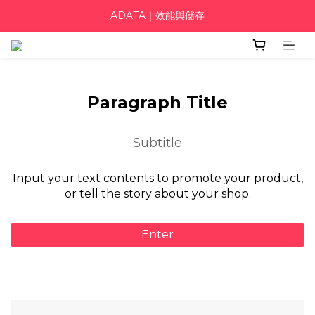
ADATA｜效能與儲存
Paragraph Title
Subtitle
Input your text contents to promote your product,
or tell the story about your shop.
Enter