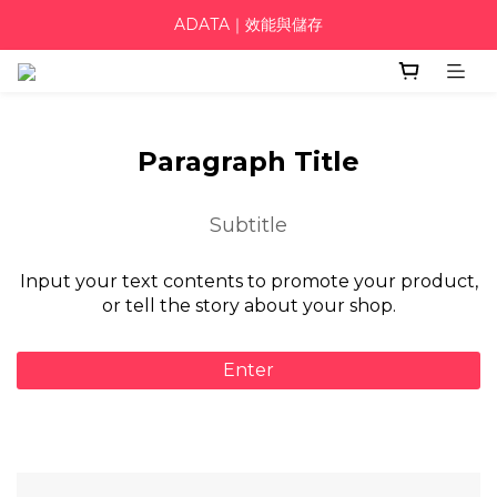
ADATA｜效能與儲存
Paragraph Title
Subtitle
Input your text contents to promote your product,
or tell the story about your shop.
Enter