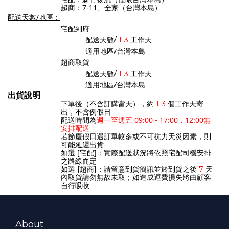
超商：7-11、全家（台灣本島）
配送天數/地區：
宅配到府
工作天
配送天數/
1-3
適用地區/台灣本島
超商取貨
工作天
配送天數/
1-3
適用地區/台灣本島
出貨說明
個工作天寄
下單後（不含訂購當天），約
1-3
出，不含例假日
配送時間為
週一至週五 09:00 - 17:00，12:00無
安排配送
若節慶假日遇訂單較多或不可抗力天災因素，則
可能延遲出貨
如選 [宅配]：實際配送狀況將依照宅配司機安排
之路線而定
天
如選 [超商]：請留意到貨簡訊並於到貨之後
7
內取貨請勿無故未取；如造成運費損失將由顧客
自行吸收
About