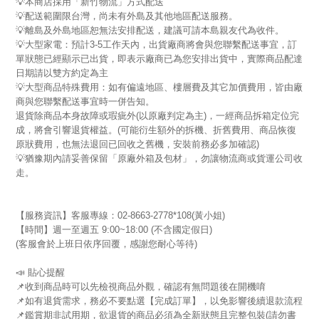
💡本商店採用「新竹物流」方式配送
💡配送範圍限台灣，尚未有外島及其他地區配送服務。
💡離島及外島地區恕無法安排配送，建議可請本島親友代為收件。
💡大型家電：預計3-5工作天內，出貨廠商將會與您聯繫配送事宜，訂
單狀態已經顯示已出貨，即表示廠商已為您安排出貨中，實際商品配達
日期請以雙方約定為主
💡大型商品特殊費用：如有偏遠地區、樓層費及其它加價費用，皆由廠
商與您聯繫配送事宜時一併告知。
退貨除商品本身故障或瑕疵外(以原廠判定為主)，一經商品拆箱定位完
成，將會引響退貨權益。(可能衍生額外的拆機、折舊費用、商品恢復
原狀費用，也無法退回已回收之舊機，安裝前務必多加確認)
💡猶豫期內請妥善保留「原廠外箱及包材」，勿讓物流商或貨運公司收
走。
【服務資訊】客服專線：02-8663-2778*108(黃小姐)
【時間】週一至週五 9:00~18:00 (不含國定假日)
(客服會於上班日依序回覆，感謝您耐心等待)
📣 貼心提醒
📌收到商品時可以先檢視商品外觀，確認有無問題後在開機唷
📌如有退貨需求，務必不要點選【完成訂單】，以免影響後續退款流程
📌鑑賞期非試用期，欲退貨的商品必須為全新狀態且完整包裝(請勿書