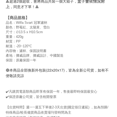
🔺超過2個超取，會將商品共裝一個大箱子，
盒子會依情況附
，同意才下單！🔺
上
【商品規格】
品名：Wilfa Svart 冠軍濾杯
顏色：野莓紅、太陽黃、雪白
尺寸：∅13.5 x H10.5cm
重量：420g
材質：PP
耐溫：-20~120°C
內容物：濾杯、保固說明書
產地：挪威品牌、挪威設計、中國製造
保固：原廠保固一年
🔴本商品全部換新外包裝(22x20x17)，皆為全新公司貨，如有不
便敬請見諒
✔️凡購買電器類商品即享有保固一年，售後最即時保固最安心
✔️保證原廠公司貨，皆含稅開發票
【出貨時間】週一~週五下單後2-3天出貨(國定假日遞延) ，如為預購/
特殊商品/較長備貨商品依賣場刊登時間為主