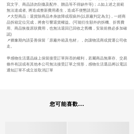
寫文字、商品請勿刮傷及配件、贈品等不得缺件等)；⚠️如上述之規範
無法達成者, 將造成整新費用產生，造成不便懇請見諒
📌大型商品：退貨除商品本身故障或瑕疵外(以原廠判定為主)，一經商
品拆箱定位完成，將會引響退貨權益。(可能衍生額外的拆機、折舊費
用、商品恢復原狀費用，也無法退回已回收之舊機，安裝前務必多加確
認)
📌猶豫期內請妥善保留「原廠外箱及包材」，勿讓物流商或貨運公司收
走。
💬感物生活選品線上保留接受訂單與否的權利，若屬商品無庫存、交易
條件有誤或有其他本公司無法接受訂單之情形，感物生活選品將以電話
通知訂單不成立並取消訂單
您可能喜歡...