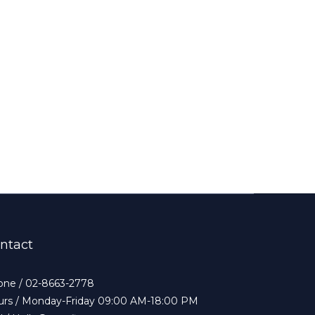
ntact
ne / 02-8663-2778
rs / Monday-Friday 09:00 AM-18:00 PM