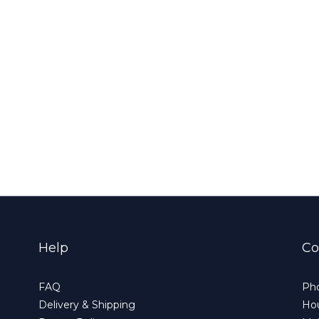
Help
Co
FAQ
Pho
Delivery & Shipping
Hou