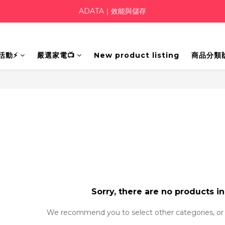
ADATA｜效能與儲存
活動⚡
嚴選家電📺
New product listing
商品分類
Sorry, there are no products in
We recommend you to select other categories, or 