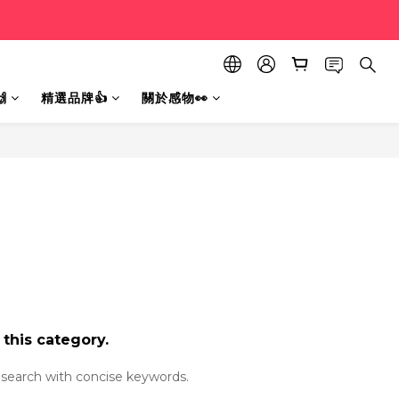

精選品牌👍
關於感物👀
 this category.
search with concise keywords.