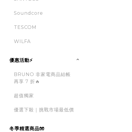
Soundcore
TESCOM
WILFA
優惠活動⚡
BRUNO 非家電商品結帳
再享 7 折🔥
超值獨家
優選下殺｜挑戰市場最低價
冬季精選商品🧤